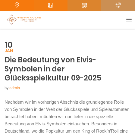
N
u
m
b
e
Submit
r
10
JAN
Die Bedeutung von Elvis-
Symbolen in der
Glücksspielkultur 09-2025
by
admin
Nachdem wir im vorherigen Abschnitt die grundlegende Rolle
von Symbolen in der Welt der Glücksspiele und Spielautomaten
betrachtet haben, möchten wir nun tiefer in die spezielle
Bedeutung von Elvis-Symbolen eintauchen. Besonders in
Deutschland, wo die Popkultur um den King of Rock’n’Roll eine