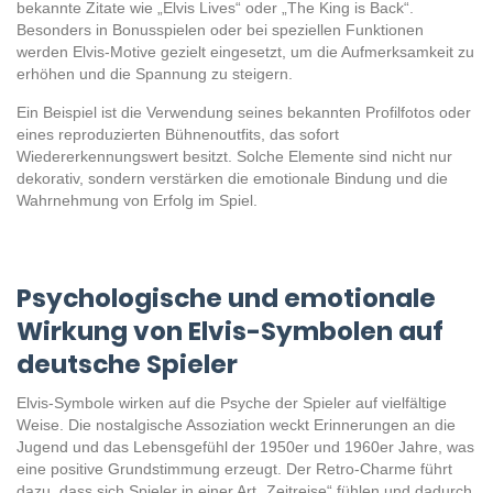
bekannte Zitate wie „Elvis Lives“ oder „The King is Back“.
Besonders in Bonusspielen oder bei speziellen Funktionen
werden Elvis-Motive gezielt eingesetzt, um die Aufmerksamkeit zu
erhöhen und die Spannung zu steigern.
Ein Beispiel ist die Verwendung seines bekannten Profilfotos oder
eines reproduzierten Bühnenoutfits, das sofort
Wiedererkennungswert besitzt. Solche Elemente sind nicht nur
dekorativ, sondern verstärken die emotionale Bindung und die
Wahrnehmung von Erfolg im Spiel.
Psychologische und emotionale
Wirkung von Elvis-Symbolen auf
deutsche Spieler
Elvis-Symbole wirken auf die Psyche der Spieler auf vielfältige
Weise. Die nostalgische Assoziation weckt Erinnerungen an die
Jugend und das Lebensgefühl der 1950er und 1960er Jahre, was
eine positive Grundstimmung erzeugt. Der Retro-Charme führt
dazu, dass sich Spieler in einer Art „Zeitreise“ fühlen und dadurch