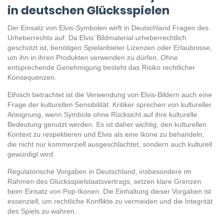
in deutschen Glücksspielen
Der Einsatz von Elvis-Symbolen wirft in Deutschland Fragen des
Urheberrechts auf. Da Elvis’ Bildmaterial urheberrechtlich
geschützt ist, benötigen Spielanbieter Lizenzen oder Erlaubnisse,
um ihn in ihren Produkten verwenden zu dürfen. Ohne
entsprechende Genehmigung besteht das Risiko rechtlicher
Konsequenzen.
Ethisch betrachtet ist die Verwendung von Elvis-Bildern auch eine
Frage der kulturellen Sensibilität. Kritiker sprechen von kultureller
Aneignung, wenn Symbole ohne Rücksicht auf ihre kulturelle
Bedeutung genutzt werden. Es ist daher wichtig, den kulturellen
Kontext zu respektieren und Elvis als eine Ikone zu behandeln,
die nicht nur kommerziell ausgeschlachtet, sondern auch kulturell
gewürdigt wird.
Regulatorische Vorgaben in Deutschland, insbesondere im
Rahmen des Glücksspielstaatsvertrags, setzen klare Grenzen
beim Einsatz von Pop-Ikonen. Die Einhaltung dieser Vorgaben ist
essenziell, um rechtliche Konflikte zu vermeiden und die Integrität
des Spiels zu wahren.