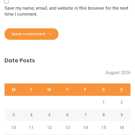
Save my name, email, and website in this browser for the next
time I comment.
leave a comment
Date Posts
August 2026
M
T
W
T
F
S
S
1
2
3
4
5
6
7
8
9
10
11
12
13
14
15
16