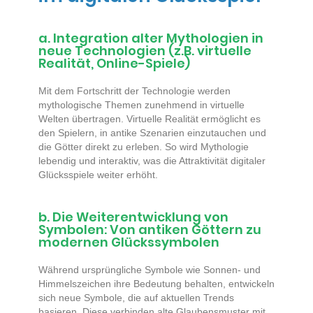
a. Integration alter Mythologien in
neue Technologien (z.B. virtuelle
Realität, Online-Spiele)
Mit dem Fortschritt der Technologie werden
mythologische Themen zunehmend in virtuelle
Welten übertragen. Virtuelle Realität ermöglicht es
den Spielern, in antike Szenarien einzutauchen und
die Götter direkt zu erleben. So wird Mythologie
lebendig und interaktiv, was die Attraktivität digitaler
Glücksspiele weiter erhöht.
b. Die Weiterentwicklung von
Symbolen: Von antiken Göttern zu
modernen Glückssymbolen
Während ursprüngliche Symbole wie Sonnen- und
Himmelszeichen ihre Bedeutung behalten, entwickeln
sich neue Symbole, die auf aktuellen Trends
basieren. Diese verbinden alte Glaubensmuster mit