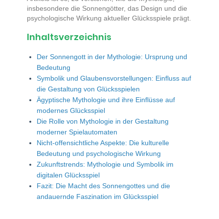
insbesondere die Sonnengötter, das Design und die
psychologische Wirkung aktueller Glücksspiele prägt.
Inhaltsverzeichnis
Der Sonnengott in der Mythologie: Ursprung und
Bedeutung
Symbolik und Glaubensvorstellungen: Einfluss auf
die Gestaltung von Glücksspielen
Ägyptische Mythologie und ihre Einflüsse auf
modernes Glücksspiel
Die Rolle von Mythologie in der Gestaltung
moderner Spielautomaten
Nicht-offensichtliche Aspekte: Die kulturelle
Bedeutung und psychologische Wirkung
Zukunftstrends: Mythologie und Symbolik im
digitalen Glücksspiel
Fazit: Die Macht des Sonnengottes und die
andauernde Faszination im Glücksspiel