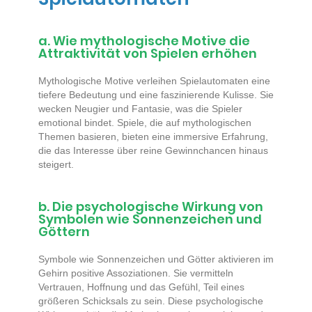
a. Wie mythologische Motive die
Attraktivität von Spielen erhöhen
Mythologische Motive verleihen Spielautomaten eine
tiefere Bedeutung und eine faszinierende Kulisse. Sie
wecken Neugier und Fantasie, was die Spieler
emotional bindet. Spiele, die auf mythologischen
Themen basieren, bieten eine immersive Erfahrung,
die das Interesse über reine Gewinnchancen hinaus
steigert.
b. Die psychologische Wirkung von
Symbolen wie Sonnenzeichen und
Göttern
Symbole wie Sonnenzeichen und Götter aktivieren im
Gehirn positive Assoziationen. Sie vermitteln
Vertrauen, Hoffnung und das Gefühl, Teil eines
größeren Schicksals zu sein. Diese psychologische