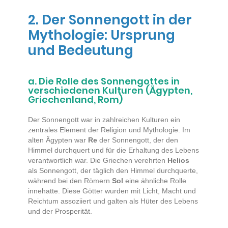
2. Der Sonnengott in der
Mythologie: Ursprung
und Bedeutung
a. Die Rolle des Sonnengottes in
verschiedenen Kulturen (Ägypten,
Griechenland, Rom)
Der Sonnengott war in zahlreichen Kulturen ein
zentrales Element der Religion und Mythologie. Im
alten Ägypten war
Re
der Sonnengott, der den
Himmel durchquert und für die Erhaltung des Lebens
verantwortlich war. Die Griechen verehrten
Helios
als Sonnengott, der täglich den Himmel durchquerte,
während bei den Römern
Sol
eine ähnliche Rolle
innehatte. Diese Götter wurden mit Licht, Macht und
Reichtum assoziiert und galten als Hüter des Lebens
und der Prosperität.