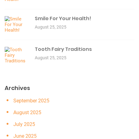
Smile For Your Health!
August 25, 2025
Tooth Fairy Traditions
August 25, 2025
Archives
September 2025
August 2025
July 2025
June 2025