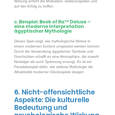
Wirkung erhöht die Motivation, weiterzuspielen und
auf den Erfolg zu hoffen.
c. Beispiel: Book of Ra™ Deluxe –
eine moderne Interpretation
ägyptischer Mythologie
Dieses Spiel zeigt, wie mythologische Motive in
einem modernen Kontext umgesetzt werden können.
Durch die Verwendung ägyptischer Symbole und
Geschichten schafft es eine Atmosphäre, die sowohl
Nostalgie als auch Spannung erzeugt. Es ist ein
Paradebeispiel dafür, wie zeitlose Mythologie die
Attraktivität moderner Glücksspiele steigert.
6. Nicht-offensichtliche
Aspekte: Die kulturelle
Bedeutung und