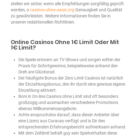
stellen wir sicher, wenn alle Empfehlungen sorgfältig geprüft
werden, o
casinos-ohne-oasis.org
Genauigkeit und Qualität
zu gewährleisten. Weitere Informationen finden Sie in
unseren redaktionellen Richtlinien.
Online Casinos Ohne 1€ Limit Oder Mit
1€ Limit?
Die Spiele erinnern an TV-Shows und sorgen within der
Praxis für Sofortgewinne, beispielsweise anhand den
Dreh are Glücksrad.
Der häufigste Bonus der Zero Limit Casinos ist natürlich
der Einzahlungsbonus, den ihr durch eine gewisse eigene
Einzahlung aktiviert.
Boni in On-line Casinos ohne Limit sind oft besonders
großzügig und ausmachen verschiedene Promotions
ebenso Willkommensangebote.
Achte anspruchslos darauf, dass dieser Anbieter über
eine Lizenz aus Curacao verfügt und is Dir den
entsprechenden Erfahrungsbericht aufmerksam anhand.
Mit dem Zeitlimit behält guy sein Spielverhalten diese