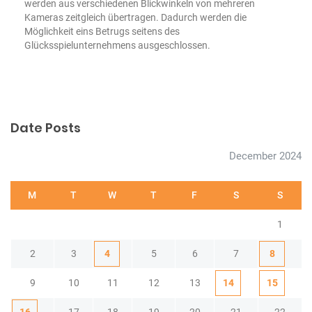
werden aus verschiedenen Blickwinkeln von mehreren
Kameras zeitgleich übertragen. Dadurch werden die
Möglichkeit eins Betrugs seitens des
Glücksspielunternehmens ausgeschlossen.
Date Posts
December 2024
M
T
W
T
F
S
S
1
2
3
4
5
6
7
8
9
10
11
12
13
14
15
16
17
18
19
20
21
22