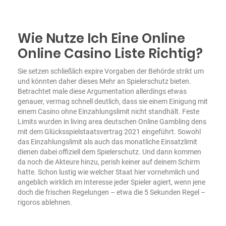
Wie Nutze Ich Eine Online
Online Casino Liste Richtig?
Sie setzen schließlich expire Vorgaben der Behörde strikt um
und könnten daher dieses Mehr an Spielerschutz bieten.
Betrachtet male diese Argumentation allerdings etwas
genauer, vermag schnell deutlich, dass sie einem Einigung mit
einem Casino ohne Einzahlungslimit nicht standhält. Feste
Limits wurden in living area deutschen Online Gambling dens
mit dem Glücksspielstaatsvertrag 2021 eingeführt. Sowohl
das Einzahlungslimit als auch das monatliche Einsatzlimit
dienen dabei offiziell dem Spielerschutz. Und dann kommen
da noch die Akteure hinzu, perish keiner auf deinem Schirm
hatte. Schon lustig wie welcher Staat hier vornehmlich und
angeblich wirklich im Interesse jeder Spieler agiert, wenn jene
doch die frischen Regelungen – etwa die 5 Sekunden Regel –
rigoros ablehnen.