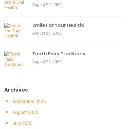
August 25, 2025
Smile For Your Health!
August 25, 2025
Tooth Fairy Traditions
August 25, 2025
Archives
September 2025
August 2025
July 2025