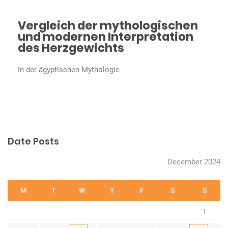
Vergleich der mythologischen
und modernen Interpretation
des Herzgewichts
In der ägyptischen Mythologie
Date Posts
December 2024
M
T
W
T
F
S
S
1