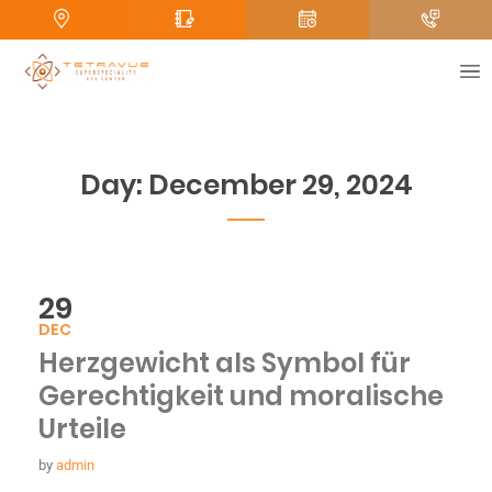
N
u
m
b
e
r
Submit
P
h
o
Day:
December 29, 2024
n
e
29
DEC
Herzgewicht als Symbol für
Gerechtigkeit und moralische
Urteile
by
admin